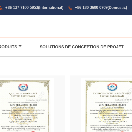
+86-137-7100-5953(International)
+86-180-3600-0709(Domestic)


RODUITS
SOLUTIONS DE CONCEPTION DE PROJET