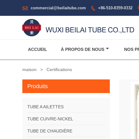

commercial@beilaitube.com
+86-510-8359-0332

ACCUEIL
À PROPOS DE NOUS
NOS P
maison
>
Certifications
Produits
TUBE A AILETTES
TUBE CUIVRE-NICKEL
TUBE DE CHAUDIÈRE