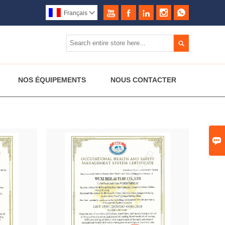





Français


NOS ÉQUIPEMENTS
NOUS CONTACTER
