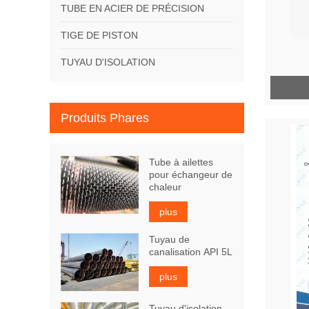
TUBE EN ACIER DE PRÉCISION
TIGE DE PISTON
TUYAU D'ISOLATION
Produits Phares
Tube à ailettes
pour échangeur de
chaleur
plus
Tuyau de
canalisation API 5L
plus
Tuyau d'isolation