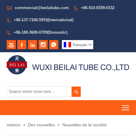

commercial@beilaitube.com
+86-510-8359-0332

+86-137-7100-5953(International)

+86-180-3600-0709(Domestic)






Français


To
maison
>
Des nouvelles
>
Nouvelles de la société