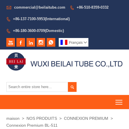

commercial@beilaitube.com
+86-510-8359-0332

+86-137-7100-5953(International)

+86-180-3600-0709(Domestic)






Français


To
maison
>
NOS PRODUITS
>
CONNEXION PREMIUM
>
Connexion Premium BL-511