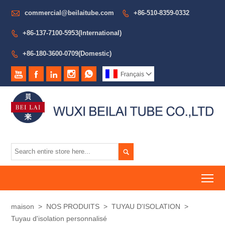

commercial@beilaitube.com
+86-510-8359-0332

+86-137-7100-5953(International)

+86-180-3600-0709(Domestic)






Français


To
maison
>
NOS PRODUITS
>
TUYAU D'ISOLATION
>
Tuyau d'isolation personnalisé