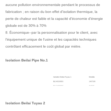
aucune pollution environnementale pendant le processus de
fabrication ; en raison du bon effet d'isolation thermique, la
perte de chaleur est faible et la capacité d'économie d'énergie
globale est de 30% à 70%
8. Économique--par la personnalisation pour le client, avec
l'équipement unique de l'usine et les capacités techniques
contrôlant efficacement le coût global par mètre.
Isolation Beilai Pipe No.1
Isolation Beilai Tuyau 1
Modèle
Typ
BL140100D1
140*100
4 1
BL114076D1
114*76
3 1
BL089062D1
89*62
2 7
BL089051D1
89*51
2 3
Isolation Beilai Tuyau 2