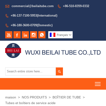

commercial@beilaitube.com
+86-510-8359-0332

+86-137-7100-5953(International)

+86-180-3600-0709(Domestic)






Français


To
maison
>
NOS PRODUITS
>
BOÎTIER DE TUBE
>
Tubes et boîtiers de service acide