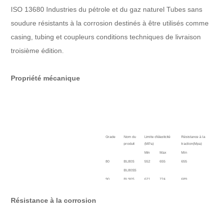
ISO 13680 Industries du pétrole et du gaz naturel Tubes sans
soudure résistants à la corrosion destinés à être utilisés comme
casing, tubing et coupleurs conditions techniques de livraison
troisième édition.
Propriété mécanique
Grade
Nom du
Limite d'élasticité
Résistance à la
Élog
produit
(MPa)
traction(Mpa)
Min
Max
Min
80
BL80S
552
655
655
Calc
selo
BL80SS
form
90
BL90S
621
724
689
5CT
BL90SS
95
BL95S
655
758
724
Résistance à la corrosion
BL95SS
110
BL110S
758
862
793