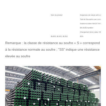
BL110S
Nom du produit
Exigences de nature anti-corrosio
Test de fissuration par corrosion 
Solution A selon NACE TM 0177 A,
Ø6.35/Échantillon
Chargement de la valeur SMYS
BL80S, BL90S, BL95S
85%
BL80SS, BL90SS, BL95SS
90%
Remarque : la classe de résistance au soufre « S » correspond
BL110S
80%
à la résistance normale au soufre ; "SS" indique une résistance
BL110SS
85%
élevée au soufre