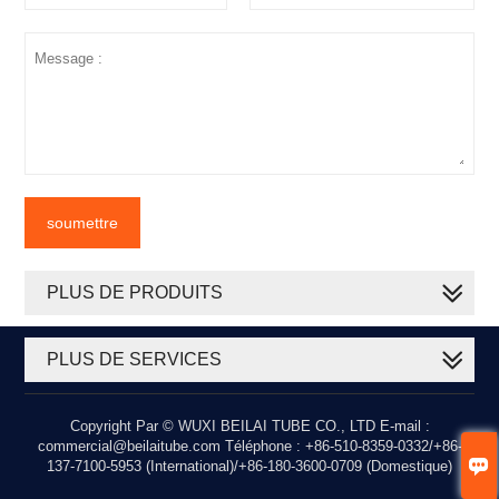
soumettre
PLUS DE PRODUITS
PLUS DE SERVICES
Copyright Par © WUXI BEILAI TUBE CO., LTD E-mail :
commercial@beilaitube.com Téléphone : +86-510-8359-0332/+86-

137-7100-5953 (International)/+86-180-3600-0709 (Domestique)