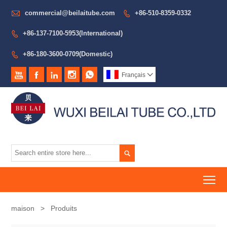

commercial@beilaitube.com
+86-510-8359-0332

+86-137-7100-5953(International)

+86-180-3600-0709(Domestic)






Français


To
maison
>
Produits